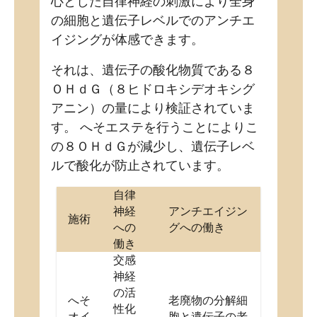
心とした自律神経の刺激により全身
の細胞と遺伝子レベルでのアンチエ
イジングが体感できます。
それは、遺伝子の酸化物質である８
ＯＨｄＧ（８ヒドロキシデオキシグ
アニン）の量により検証されていま
す。 へそエステを行うことによりこ
の８ＯＨｄＧが減少し、遺伝子レベ
ルで酸化が防止されています。
自律
神経
アンチエイジン
施術
への
グへの働き
働き
交感
神経
の活
へそ
老廃物の分解細
性化
オイ
胞と遺伝子の老