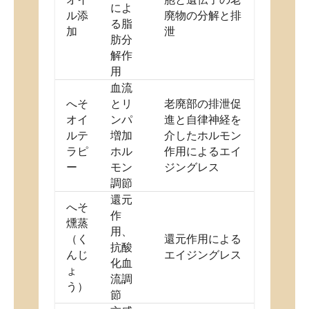
によ
ル添
廃物の分解と排
る脂
加
泄
肪分
解作
用
血流
へそ
とリ
老廃部の排泄促
オイ
ンパ
進と自律神経を
ルテ
増加
介したホルモン
ラピ
ホル
作用によるエイ
ー
モン
ジングレス
調節
還元
へそ
作
燻蒸
用、
（く
還元作用による
抗酸
んじ
エイジングレス
化血
ょ
流調
う）
節