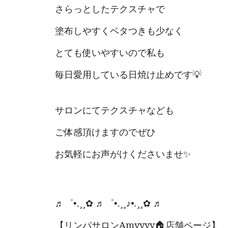
さらっとしたテクスチャで
塗布しやすくベタつきも少なく
とても使いやすいので私も
毎日愛用している日焼け止めです💡
サロンにてテクスチャなども
ご体感頂けますのでぜひ
お気軽にお声がけくださいませ✨️
♬゜•.¸¸✿ ♬゜•.¸¸♪
•.¸¸
✿
♬
【リンパサロンAmyyyy🏠店舗ページ】