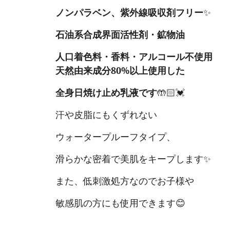
ノンパラベン、紫外線吸収剤フリー
✨
石油系合成界面活性剤・鉱物油
人口着色料・香料・アルコール不使用
天然由来成分
80%
以上使用した
全身日焼け止め乳液です
🤲🏻💓
汗や皮脂にもくずれない
ウォータープルーフタイプ、
滑らかな密着で美肌をキープします✨
また、低刺激処方なのでお子様や
敏感肌の方にも使用できます😊